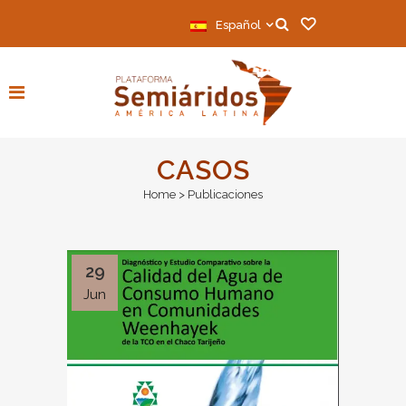
Español
CASOS
Home
>
Publicaciones
29
Jun