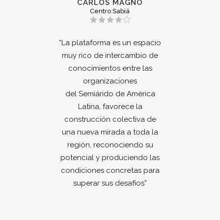
CARLOS MAGNO
Centro Sabiá
acio
“La plataforma es un espacio
“La
 de
muy rico de intercambio de
mu
as
conocimientos entre las
c
organizaciones
ica
del Semiárido de América
de
Latina, favorece la
 de
construcción colectiva de
co
 la
una nueva mirada a toda la
un
su
región, reconociendo su
r
 las
potencial y produciendo las
pot
para
condiciones concretas para
con
superar sus desafíos”