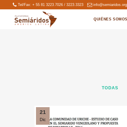
Tel/Fax: + 55 81 3223.7026 / 3223.3323
info@semiaridos.or
QUIÉNES SOMO
TODAS
21
Dic