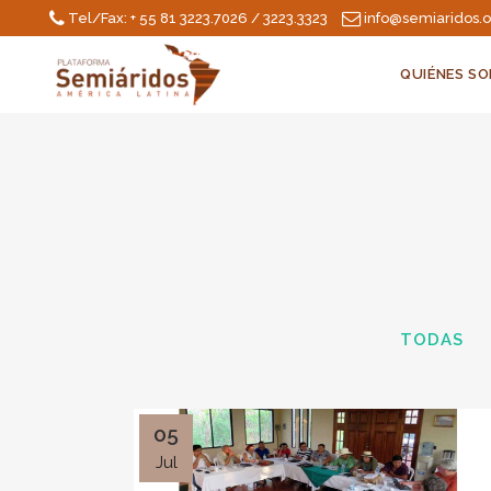
Tel/Fax: + 55 81 3223.7026 / 3223.3323
info@semiaridos.
QUIÉNES S
TODAS
05
Jul