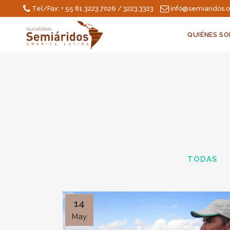
Tel/Fax: + 55 81 3223.7026 / 3223.3323
info@semiaridos.
QUIÉNES S
TODAS
14
May