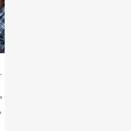
L
a
a