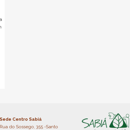
a
n
o
a
Sede Centro Sabiá
Rua do Sossego, 355 -Santo