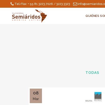
Tel/Fax: + 55 81 3223.7026 / 3223.3323
info@semiaridos.
QUIÉNES S
TODAS
08
Mar