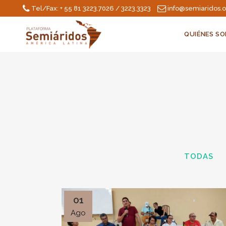
Tel/Fax: + 55 81 3223.7026 / 3223.3323
info@semiaridos.
QUIÉNES S
TODAS
01
Ago