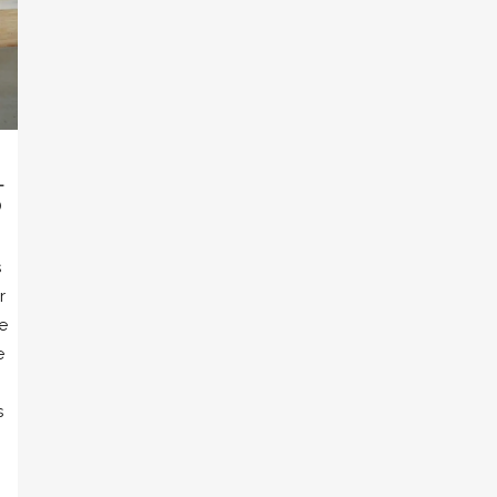
L
O
s
r
e
e
s