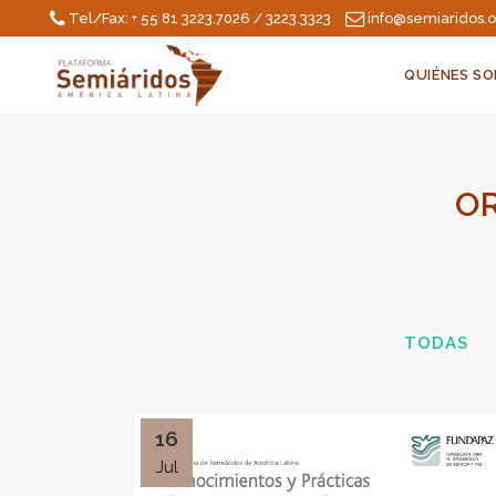
Tel/Fax: + 55 81 3223.7026 / 3223.3323
info@semiaridos.
QUIÉNES S
OR
TODAS
16
Jul