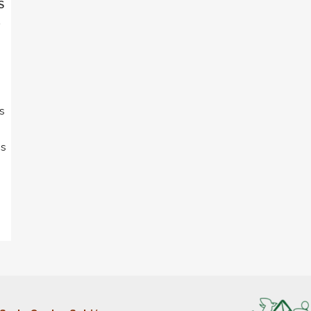
S
R
s
os