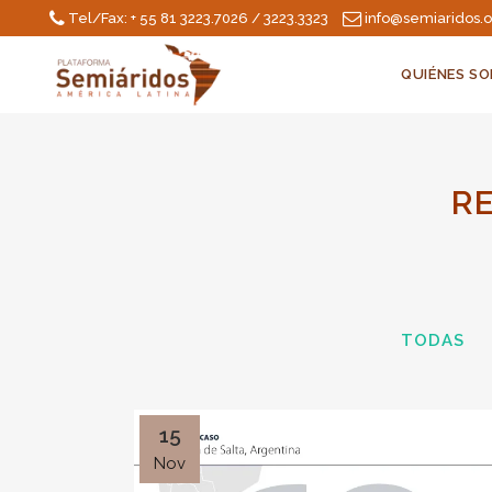
Tel/Fax: + 55 81 3223.7026 / 3223.3323
info@semiaridos.
QUIÉNES S
RE
TODAS
15
Nov