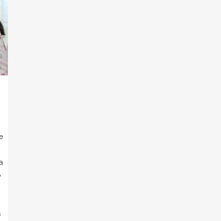
e
a
ó
s