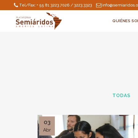
Tel/Fax: + 55 81 3223.7026 / 3223.3323
info@semiaridos.
QUIÉNES S
TODAS
03
Abr