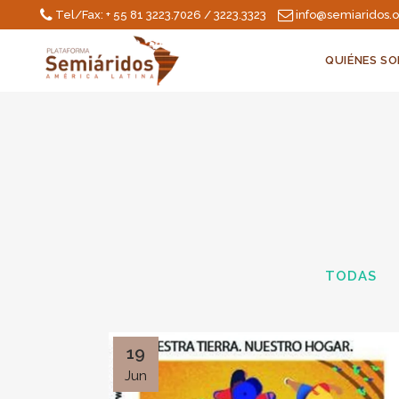
Tel/Fax: + 55 81 3223.7026 / 3223.3323
info@semiaridos.
QUIÉNES S
TODAS
19
Jun