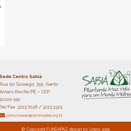
a
Sede Centro Sabiá
Rua do Sossego, 355 -Santo
Amaro-Recife/PE – CEP:
50100-150
Tel/Fax:
3223.7026 / 3223.3323
comunicacao@centrosabia.org.br
© Copyright
FUNDAPAZ
design by
Urano
web