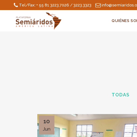
Tel/Fax: + 55 81 3223.7026 / 3223.3323
info@semiaridos.
QUIÉNES S
TODAS
10
Jun