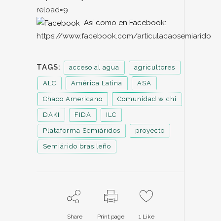
reload=9
Así como en Facebook:
https://www.facebook.com/articulacaosemiarido
TAGS:
acceso al agua
agricultores
ALC
América Latina
ASA
Chaco Americano
Comunidad wichi
DAKI
FIDA
ILC
Plataforma Semiáridos
proyecto
Semiárido brasileño
Share
Print page
1
Like