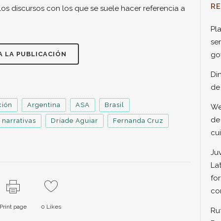
R
los discursos con los que se suele hacer referencia a
Pl
se
A LA PUBLICACIÓN
go
Di
de
ción
Argentina
ASA
Brasil
We
de
 narrativas
Dríade Aguiar
Fernanda Cruz
cu
Ju
La
for
co
Print page
0
Likes
Ru