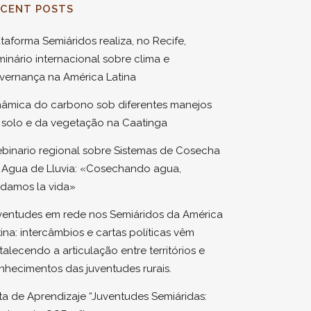
ECENT POSTS
ataforma Semiáridos realiza, no Recife,
minário internacional sobre clima e
vernança na América Latina
nâmica do carbono sob diferentes manejos
 solo e da vegetação na Caatinga
binario regional sobre Sistemas de Cosecha
 Agua de Lluvia: «Cosechando agua,
idamos la vida»
ventudes em rede nos Semiáridos da América
tina: intercâmbios e cartas políticas vêm
talecendo a articulação entre territórios e
nhecimentos das juventudes rurais.
ta de Aprendizaje “Juventudes Semiáridas: