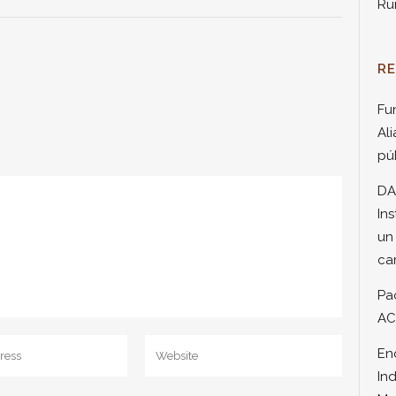
Ru
R
Fu
Ali
pú
DA
Ins
un
ca
Pa
AC
En
In