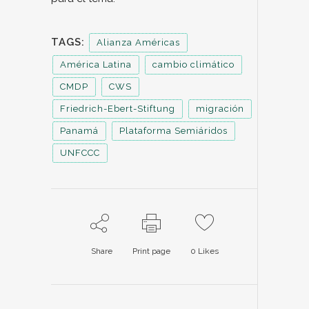
TAGS:
Alianza Américas
América Latina
cambio climático
CMDP
CWS
Friedrich-Ebert-Stiftung
migración
Panamá
Plataforma Semiáridos
UNFCCC
Share
Print page
0
Likes