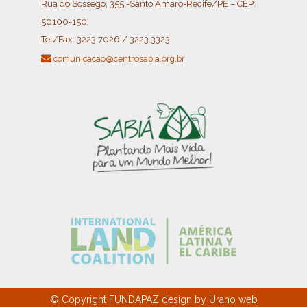
Rua do Sossego, 355 -Santo Amaro-Recife/PE – CEP:
50100-150
Tel/Fax:
3223.7026 / 3223.3323
comunicacao@centrosabia.org.br
© Copyright
FUNDAPAZ
design by
Urano
web